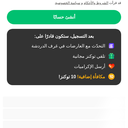
قد قرأت
الشروط والأحكام
و
سياسة الخصوصية
.
أنشئ حسابًا
بعد التسجيل، ستكون قادرًا على:
التحدّث مع العارضات في غرف الدردشة
تلقي توكنز مجانية
أرسل الإكراميات
مكافأة إضافية!
10 توكنز!
آسيوي
أفضل عارضات الدردشة الخاصة
اطلاق السوائل