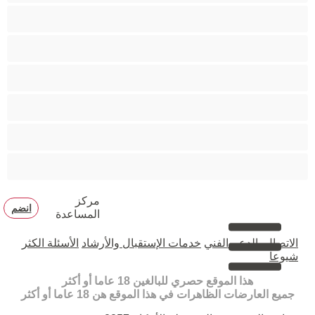
مدخنات
مفتولة العضلات
ممتلئات الجسم
ممثلة أفلام إباحية
ناضج
هنود
مركز
انضم
المساعدة
الاتصال بالدعم الفني
خدمات الإستقبال والأرشاد
الأسئلة الكثر
شيوعا
هذا الموقع حصري للبالغين 18 عاما أو أكثر
جميع العارضات الظاهرات في هذا الموقع هن 18 عاما أو أكثر