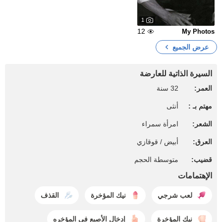
1
12
My Photos
عرض الجميع
السيرة الذاتية للعارضة
العمر:
32 سنة
مهتم بـ :
أنثى
الشعر:
امرأة سمراء
العرق:
أبيض / قوقازي
قضيب:
متوسطة الحجم
الإهتمامات
لعب شرجي
نيك المؤخرة
القذف
نيك المؤخرة
إدخال الأصبع في المؤخره