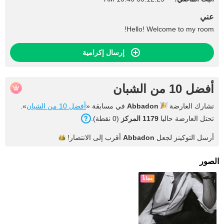
عني
Hello! Welcome to my room!
إرسال إكرامية
أفضل 10 من الشبان
تشارك العارضة
Abbadon
في مسابقة «
أفضل 10 من الشبان
».
تحتل العارضة حاليا
1179 المركز
(0 نقطة).
أرسل التوكينز لجعل
Abbadon
أقرب إلى
الانتصار!
الصور
مجاناً